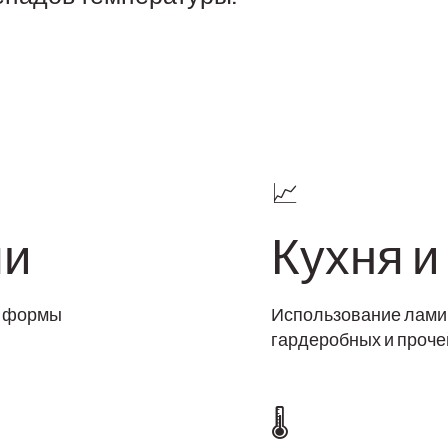
📈
ли
Кухня и
й формы
Использование ламин
гардеробных и проче
🌡️