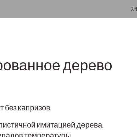
关
ованное дерево
 без капризов.
листичной имитацией дерева.
репадов температуры.