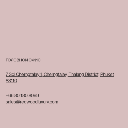
ГОЛОВНОЙ ОФИС
7 Soi Cherngtalay 1, Cherngtalay, Thalang District, Phuket
83110
+66 80 180 8999
sales@redwoodluxury.com