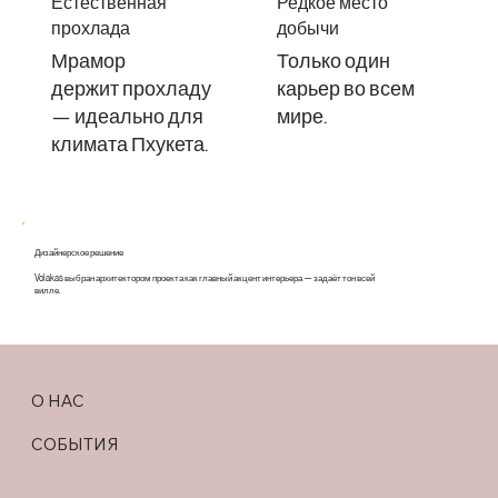
Естественная
Редкое место
прохлада
добычи
Мрамор
Только один
держит прохладу
карьер во всем
— идеально для
мире.
климата Пхукета.
Дизайнерское решение
Volakas выбран архитектором проекта как главный акцент интерьера — задаёт тон всей
вилле.
О НАС
СОБЫТИЯ