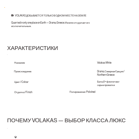
📷 VOLAKAS ДОБЫВАЕТСЯ ТОЛЬКО В ОДНОМ МЕСТЕ НА ЗЕМЛЕ
Quarried in only one place on Earth — Drama, Greece. Именно это делает его
исключительным.
ХАРАКТЕРИСТИКИ
Volakas White
Название
Происхождение
Drama, Северная Греция /
Northern Greece
Белый + фиолетово-
Цвет / Colour
серые прожилки
Полированная · Polished
Отделка / Finish
ПОЧЕМУ VOLAKAS — ВЫБОР КЛАССА ЛЮКС
💎